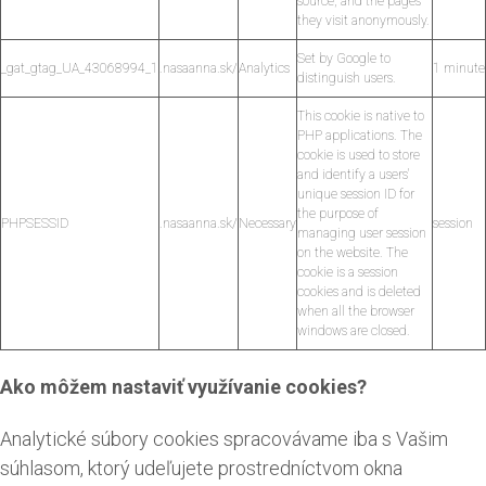
source, and the pages
they visit anonymously.
Set by Google to
_gat_gtag_UA_43068994_1
.nasaanna.sk/
Analytics
1 minute
distinguish users.
This cookie is native to
PHP applications. The
cookie is used to store
and identify a users'
unique session ID for
the purpose of
PHPSESSID
.nasaanna.sk/
Necessary
session
managing user session
on the website. The
cookie is a session
cookies and is deleted
when all the browser
windows are closed.
Ako môžem nastaviť využívanie cookies?
Analytické súbory cookies spracovávame iba s Vašim
súhlasom, ktorý udeľujete prostredníctvom okna