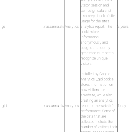
visitor, session and
campaign data and
also keeps track of site
usage for the site's
_ga
.nasaanna.sk/
Analytics
analytics report. The
2 years
cookie stores
information
anonymously and
assigns a randomly
generated number to
recognize unique
visitors.
Installed by Google
Analytics, _gid cookie
stores information on
how visitors use
a website, while also
creating an analytics
_gid
.nasaanna.sk/
Analytics
report of the website's
1 day
performance. Some of
the data that are
collected include the
number of visitors, their