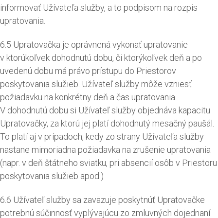
informovať Užívateľa služby, a to podpisom na rozpis
upratovania.
6.5 Upratovačka je oprávnená vykonať upratovanie
v ktorúkoľvek dohodnutú dobu, či ktorýkoľvek deň a po
uvedenú dobu má právo prístupu do Priestorov
poskytovania služieb. Užívateľ služby môže vzniesť
požiadavku na konkrétny deň a čas upratovania.
V dohodnutú dobu si Užívateľ služby objednáva kapacitu
Upratovačky, za ktorú jej platí dohodnutý mesačný paušál.
To platí aj v prípadoch, kedy zo strany Užívateľa služby
nastane mimoriadna požiadavka na zrušenie upratovania
(napr. v deň štátneho sviatku, pri absencií osôb v Priestoru
poskytovania služieb apod.)
6.6 Užívateľ služby sa zaväzuje poskytnúť Upratovačke
potrebnú súčinnosť vyplývajúcu zo zmluvných dojednaní