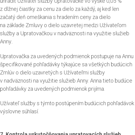
uhradiť Užívateľ služby Upratovačke vo výške 0,05 %
z dlžnej čiastky za cenu za dielo za každý, aj keď len
začatý deň omeškania s hradením ceny za dielo
na základe Zmluvy o dielo uzavretej medzi Užívateľom
služby a Upratovačkou v nadväznosti na využitie služieb
Anny..
Upratovačka za uvedených podmienok postupuje na Annu
špecifikované pohľadávky týkajúce sa všetkých budúcich
Zmlúv o dielo uzavretých s Užívateľmi služby
v nadväznosti na využitie služieb Anny. Anna tieto budúce
pohľadávky za uvedených podmienok prijíma.
Užívateľ služby s týmto postúpením budúcich pohľadávok
výslovne súhlasí.
7. Kontrola uskutočňovania upratovacích služieb