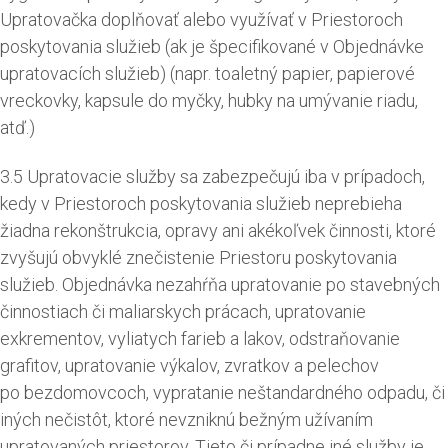
Upratovačka doplňovať alebo využívať v Priestoroch
poskytovania služieb (ak je špecifikované v Objednávke
upratovacích služieb) (napr. toaletný papier, papierové
vreckovky, kapsule do myčky, hubky na umývanie riadu,
atď.)
3.5 Upratovacie služby sa zabezpečujú iba v prípadoch,
kedy v Priestoroch poskytovania služieb neprebieha
žiadna rekonštrukcia, opravy ani akékoľvek činnosti, ktoré
zvyšujú obvyklé znečistenie Priestoru poskytovania
služieb. Objednávka nezahŕňa upratovanie po stavebných
činnostiach či maliarskych prácach, upratovanie
exkrementov, vyliatych farieb a lakov, odstraňovanie
grafitov, upratovanie výkalov, zvratkov a pelechov
po bezdomovcoch, vypratanie neštandardného odpadu, či
iných nečistôt, ktoré nevzniknú bežným užívaním
upratovaných priestorov. Tieto či prípadne iné služby je