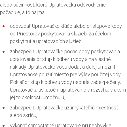
alebo súčinnosť, ktorú Upratovačka odôvodnenie
požaduje, a to najmä:
odovzdať Upratovačke kľúče alebo prístupové kódy
od Priestorov poskytovania služieb, za účelom
poskytnutia upratovacích služieb,
zabezpečiť Upratovačke počas doby poskytovania
upratovania prístup k odberu vody a na vlastné
náklady Upratovačke vodu dodať a ďalej umožniť
Upratovačke použiť miesto pre výlev použitej vody.
Pokiaľ prístup k odberu vody nebude zabezpečený,
Upratovačka uskutoční upratovanie v rozsahu, v akom
jej to okolnosti umožňujú,.
zabezpečiť Upratovačke uzamykateľnú miestnosť
alebo skriňu,
vykonať samostatné upratovanie pri neobvyklej