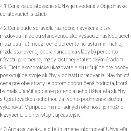
4.1 Cena za upratovacie služby je uvedená v Objednávke
upratovacích služieb.
4.2 Cena bude spravidla raz ročne navýšená o tzv.
mzdovou infláciou stanovenou ako vyššou z nasledujúcich
možností - a) medziročné percento nárastu minimálnej
mzda stanovenej podľa nariadenia vlády b) percento
nárastu priemernej mzdy zistenej Štatistickým úradom
SR. Tieto ekonomické ukazovatele sú určujúce pre osoby
poskytujúce svoje služby v oblasti upratovania. Navrhnutá
cena pre obe strany je potom doporučená hodnota, ktorá
by mala uľahčiť spojenie potenciálneho Užívateľa služby
s Upratovačkou ochotnou za týchto podmienok službu
vykonávať. V prípade mimoriadnych okolností je možné
k zvýšeniu cien pristúpiť aj častejšie.
4.3 Anna sa zaväzuje o tejto zmene informovať Užívateľa