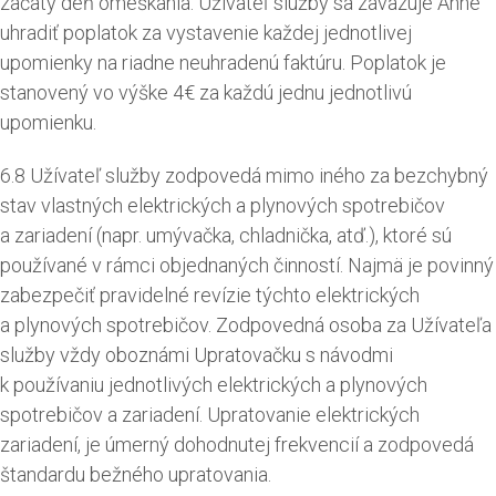
začatý deň omeškania. Užívateľ služby sa zaväzuje Anne
uhradiť poplatok za vystavenie každej jednotlivej
upomienky na riadne neuhradenú faktúru. Poplatok je
stanovený vo výške 4€ za každú jednu jednotlivú
upomienku.
6.8 Užívateľ služby zodpovedá mimo iného za bezchybný
stav vlastných elektrických a plynových spotrebičov
a zariadení (napr. umývačka, chladnička, atď.), ktoré sú
používané v rámci objednaných činností. Najmä je povinný
zabezpečiť pravidelné revízie týchto elektrických
a plynových spotrebičov. Zodpovedná osoba za Užívateľa
služby vždy oboznámi Upratovačku s návodmi
k používaniu jednotlivých elektrických a plynových
spotrebičov a zariadení. Upratovanie elektrických
zariadení, je úmerný dohodnutej frekvencií a zodpovedá
štandardu bežného upratovania.