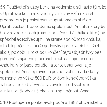
6.9 Používateľ služby berie na vedomie a súhlasí s tým, že
s Upratovačkou neuzavrie iný zmluvný vzťah, ktorého
predmetom je poskytovanie upratovacích služieb
Upratovačkou, bez vedomia spoločnosti Andulka, ktorý by
bol v rozpore so záujmami spoločnosti Andulka a ktorý by
spôsobil akúkoľvek ujmu na strane spoločnosti Andulka,
a to tak počas trvania Objednávky upratovacích služieb,
ako aj po dobu 1 roka po ukončení tejto Objednávky bez
predchádzajúceho písomného súhlasu spoločnosti
Andulka. V prípade porušenia tohto ustanovenia je
spoločnosť Anna oprávnená požadovať náhradu škody
najmenej vo výške 500 EUR, pričom konkrétna výška
náhrady môže byť vyššia v závislosti od skutočne
vzniknutej škody a ušlého zisku spoločnosti Anna.
6.10 Postúpenie pohľadávok podľa § 1887 občianskeho