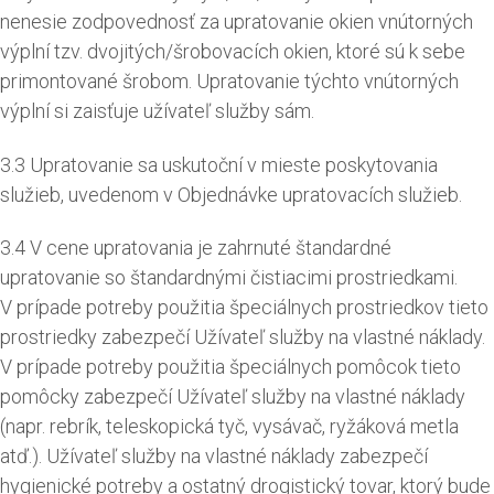
nenesie zodpovednosť za upratovanie okien vnútorných
výplní tzv. dvojitých/šrobovacích okien, ktoré sú k sebe
primontované šrobom. Upratovanie týchto vnútorných
výplní si zaisťuje užívateľ služby sám.
3.3 Upratovanie sa uskutoční v mieste poskytovania
služieb, uvedenom v Objednávke upratovacích služieb.
3.4 V cene upratovania je zahrnuté štandardné
upratovanie so štandardnými čistiacimi prostriedkami.
V prípade potreby použitia špeciálnych prostriedkov tieto
prostriedky zabezpečí Užívateľ služby na vlastné náklady.
V prípade potreby použitia špeciálnych pomôcok tieto
pomôcky zabezpečí Užívateľ služby na vlastné náklady
(napr. rebrík, teleskopická tyč, vysávač, ryžáková metla
atď.). Užívateľ služby na vlastné náklady zabezpečí
hygienické potreby a ostatný drogistický tovar, ktorý bude