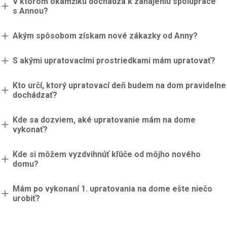
V ktorom okamžiku dochádza k zahájeniu spolupráce
s Annou?
Akým spôsobom získam nové zákazky od Anny?
S akými upratovacími prostriedkami mám upratovať?
Kto určí, ktorý upratovací deň budem na dom pravidelne
dochádzať?
Kde sa dozviem, aké upratovanie mám na dome
vykonať?
Kde si môžem vyzdvihnúť kľúče od môjho nového
domu?
Mám po vykonaní 1. upratovania na dome ešte niečo
urobiť?